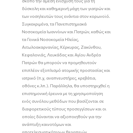
σκοπό
την άμεση ενίσχυσή τους για τη
δύσκολη και καθημερινή μάχη των γιατρών και
των ν
οσηλευτών τους ενάντια στον κορω
νοϊό.
Συγκεκριμένα, τα Πανεπιστημιακά
Νοσοκομεία Ιωαννίνων και Πατρών, καθώς και
τα Γενικά Νοσοκομεία Ηλείας,
Αιτωλοακαρνανίας, Κέρκυρας, Ζακύνθου,
Κεφαλονιάς, Λευκάδας και Αγίου Ανδρέα
Πατρών θα μπορούν να προμηθευτούν
επιπλέον εξοπλισμό ατομικής προστασίας και
ιατρικό (π.χ. αναπνευστήρες, κρεβάτια,
οθόνες κ.λπ.). Παράλληλα, θα υποστηριχθεί η
επιστημονική έρευνα με τη χρησιμοποίηση
ενός συνόλου μεθόδων που
βασίζονται σε
διαφορετικούς τύπους προσεγγίσεων και οι
οποίες δύνανται να αξιοποιηθούν για την
ανάπτυξη καινοτόμων και
αποτελεσματικότερων θεραπειών.