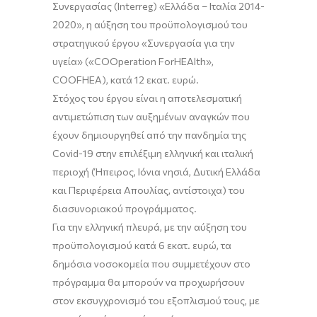
Συνεργασίας (
Interreg
) «Ελλάδα
–
Ιταλία 2014-
2020», η
αύξηση του προϋπολογισμού του
στρατηγικού έργου «Συνεργασία για την
υγεία»
(«
COOperation
For
HEAlth
»,
COOFHEA),
κατά 12 εκατ. ευρώ
.
Στόχος του έργου είναι η αποτελεσματική
αντιμετώπιση των αυξημένων αναγκών που
έχουν δημιουργηθεί από την πανδημία της
Covid-19 στην επιλέξιμη ελληνική και ιταλική
περιοχή (Ήπειρος, Ιόνια νησιά, Δυτική Ελλάδα
και Περιφέρεια Απουλίας, αντίστοιχα) του
διασυνοριακού προγράμματος.
Για την ελληνική πλευρά, με την αύξηση του
προϋπολογισμού κατά 6 εκατ. ευρώ, τα
δημόσια νοσοκομεία που συμμετέχουν στο
πρόγραμμα θα μπορούν να προχωρήσουν
στον εκσυγχρονισμό του εξοπλισμού τους, με