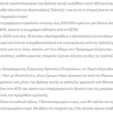
ολικός προϋπολογισμός της δράσης αυτής αυξήθηκε κατά 300 εκατομμ
ιθεί όλα από την Αναπτυξιακή Τράπεζα -και αυτή τη στιγμή γίνεται 
ατομμυρίων ευρώ.
η χορήγηση κεφαλαίου κίνησης έως 500.000 ευρώ και για δάνεια διάρ
 40%, όσο και η συγχρηματοδότηση από το ΕΣΠΑ.
υ 2020, ενώ στις 16 Ιουνίου ολοκληρώθηκε η αξιολόγηση των αιτήσε
 ευρώ και έπεται η συμβασιοποίηση και η εκταμίευση από τις τράπεζες
ηση για το εν λόγω προϊόν, απ’ ό,τι είδαμε στο Πρόγραμμα Σώρευσης 
αιτήσεις, καθότι αρκετές εταιρείες έκαναν αίτηση σε όλες τις τράπεζ
του Προγράμματος Σώρευσης Κρατικών Ενισχύσεων, το Ταμείο Εγγυοδο
 δισ. με δυνατότητα, όπως έχουμε πάρει έγκριση και από την Κομισιό
ειρήσεων και μέσω της δράσης αυτής οι τράπεζες χορηγούν νέα δάνεια
ει στο 40% του όγκου των επιχειρηματικών δανείων για τις μικρομεσ
 και την προμήθεια εγγύησης.
λαια συνολικού ύψους 7 δισεκατομμυρίων ευρώ, ενώ θα πρέπει να σημ
σεκατομμυρίων ευρώ. Με βάση τα στοιχεία της 21ης Ιουνίου έχουν υπο