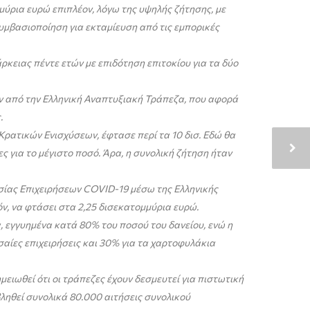
ύρια ευρώ επιπλέον, λόγω της υψηλής ζήτησης, με
συμβασιοποίηση για εκταμίευση από τις εμπορικές
κειας πέντε ετών με επιδότηση επιτοκίου για τα δύο
ων από την Ελληνική Αναπτυξιακή Τράπεζα, που αφορά
.
Κρατικών Ενισχύσεων, έφτασε περί τα 10 δισ. Εδώ θα
ες για το μέγιστο ποσό. Άρα, η συνολική ζήτηση ήταν
σίας Επιχειρήσεων COVID-19 μέσω της Ελληνικής
ν, να φτάσει στα 2,25 δισεκατομμύρια ευρώ.
, εγγυημένα κατά 80% του ποσού του δανείου, ενώ η
αίες επιχειρήσεις και 30% για τα χαρτοφυλάκια
ειωθεί ότι οι τράπεζες έχουν δεσμευτεί για πιστωτική
βληθεί συνολικά 80.000 αιτήσεις συνολικού