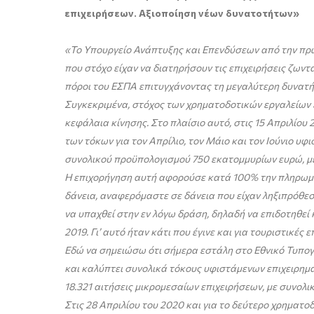
επιχειρήσεων. Αξιοποίηση νέων δυνατοτήτων»
«Το Υπουργείο Ανάπτυξης και Επενδύσεων από την πρώ
που στόχο είχαν να διατηρήσουν τις επιχειρήσεις ζων
πόροι του ΕΣΠΑ επιτυγχάνοντας τη μεγαλύτερη δυνατή
Συγκεκριμένα, στόχος των χρηματοδοτικών εργαλείων ε
κεφάλαια κίνησης. Στο πλαίσιο αυτό, στις 15 Απριλί
των τόκων για τον Απρίλιο, τον Μάιο και τον Ιούνιο υ
συνολικού προϋπολογισμού 750 εκατομμυρίων ευρώ, με 
Η επιχορήγηση αυτή αφορούσε κατά 100% την πληρωμή 
δάνεια, αναφερόμαστε σε δάνεια που είχαν ληξιπρόθεσμ
να υπαχθεί στην εν λόγω δράση, δηλαδή να επιδοτηθεί 
2019. Γι’ αυτό ήταν κάτι που έγινε και για τουριστικ
Εδώ να σημειώσω ότι σήμερα εστάλη στο Εθνικό Τυπογρ
και καλύπτει συνολικά τόκους υφιστάμενων επιχειρηματι
18.321 αιτήσεις μικρομεσαίων επιχειρήσεων, με συνολι
Στις 28 Απριλίου του 2020 και για το δεύτερο χρηματ