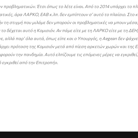
προβληματικών. Έτσι όπως το λέτε είναι. Από το 2014 υπάρχει το πλαί
ικές, άρα ΛΑΡΚΟ, ΕΑΒ κ.λπ. δεν εμπίπτουν σ’ αυτό το πλαίσιο. Στο 
ήν τη στιγμή που μιλάμε δεν μπορούν οι προβληματικές να μπουν μέσα,
 δέχεται αυτό η Κομισιόν. Αν πάμε είτε με τη ΛΑΡΚΟ είτε με τη ΔΕΗ, 
, αλλά παρ’ όλα αυτά, όπως είπε και ο Υπουργός, η Aegean δεν ψάχνε
πάρχει πρόταση της Κομισιόν μετά από πίεση αρκετών χωρών και της 
αφορούν την πανδημία. Αυτό ελπίζουμε τις επόμενες μέρες να εγκριθε
 εγκριθεί από την Επιτροπή».