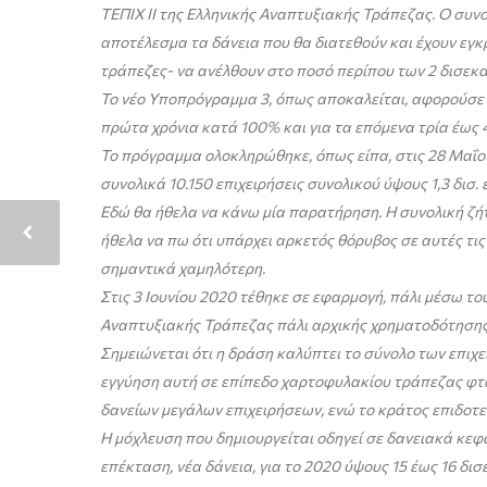
ΤΕΠΙΧ ΙΙ της Ελληνικής Αναπτυξιακής Τράπεζας. Ο συν
αποτέλεσμα τα δάνεια που θα διατεθούν και έχουν εγκρ
τράπεζες- να ανέλθουν στο ποσό περίπου των 2 δισεκ
Το νέο Υποπρόγραμμα 3, όπως αποκαλείται, αφορούσε τ
πρώτα χρόνια κατά 100% και για τα επόμενα τρία έως
Το πρόγραμμα ολοκληρώθηκε, όπως είπα, στις 28 Μαΐο
συνολικά 10.150 επιχειρήσεις συνολικού ύψους 1,3 δισ.
Εδώ θα ήθελα να κάνω μία παρατήρηση. Η συνολική ζήτ
ήθελα να πω ότι υπάρχει αρκετός θόρυβος σε αυτές τις 
σημαντικά χαμηλότερη.
Στις 3 Ιουνίου 2020 τέθηκε σε εφαρμογή, πάλι μέσω 
Αναπτυξιακής Τράπεζας πάλι αρχικής χρηματοδότησης 1
Σημειώνεται ότι η δράση καλύπτει το σύνολο των επιχ
εγγύηση αυτή σε επίπεδο χαρτοφυλακίου τράπεζας φτάν
δανείων μεγάλων επιχειρήσεων, ενώ το κράτος επιδοτεί
Η μόχλευση που δημιουργείται οδηγεί σε δανειακά κεφά
επέκταση, νέα δάνεια, για το 2020 ύψους 15 έως 16 δι