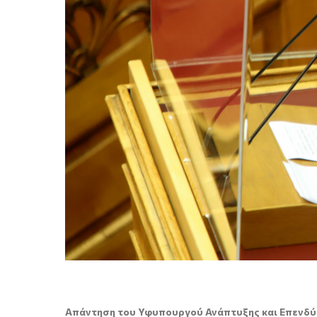
Απάντηση του Υφυπουργού Ανάπτυξης και Επενδύσε