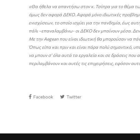
«Θα ήθελα να απαντήσω στον κ. Τσίπρα για το θέμα των 
όμως δεν αφορά ΔΕΚΟ. Αφορά μόνο ιδιωτικές προβληματ
ενισχύσεων, το οποίο ισχύει για την πανδημία, έως αυτ
πάλι –επαναλαμβάνω- οι ΔΕΚΟ δεν μπαίνουν μέσα. Δεν το
Με την Αegean που είναι ιδιωτική θα μπορούσαν να πάνε
Όπως είπα και πριν και είναι πάρα πολύ σημαντικό, υ
να μπουν σ’ όλα αυτά τα εργαλεία και σε δράσεις που 
περιλαμβάνουν και αυτές τις επιχειρήσεις, εφόσον αυτό
Facebook
Twitter