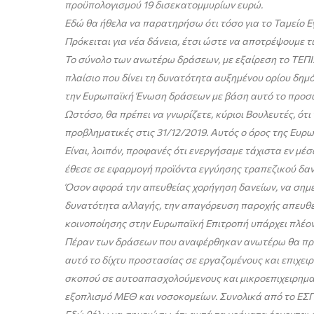
προϋπολογισμού 19 δισεκατομμυρίων ευρώ.
Εδώ θα ήθελα να παρατηρήσω ότι τόσο για το Ταμείο Ε
Πρόκειται για νέα δάνεια, έτσι ώστε να αποτρέψουμε τ
Το σύνολο των ανωτέρω δράσεων, με εξαίρεση το ΤΕΠΙΧ 
πλαίσιο που δίνει τη δυνατότητα αυξημένου ορίου δη
την Ευρωπαϊκή Ένωση δράσεων με βάση αυτό το προσω
Ωστόσο, θα πρέπει να γνωρίζετε, κύριοι Βουλευτές, ότ
προβληματικές στις 31/12/2019. Αυτός ο όρος της Ευρ
Είναι, λοιπόν, προφανές ότι ενεργήσαμε τάχιστα εν μέ
έθεσε σε εφαρμογή προϊόντα εγγύησης τραπεζικού δαν
Όσον αφορά την απευθείας χορήγηση δανείων, να σημει
δυνατότητα αλλαγής, την απαγόρευση παροχής απευθεία
κοινοποίησης στην Ευρωπαϊκή Επιτροπή υπάρχει πλέον
Πέραν των δράσεων που αναφέρθηκαν ανωτέρω θα πρέπ
αυτό το δίχτυ προστασίας σε εργαζομένους και επιχει
σκοπού σε αυτοαπασχολούμενους και μικροεπιχειρηματ
εξοπλισμό ΜΕΘ και νοσοκομείων. Συνολικά από το ΕΣ