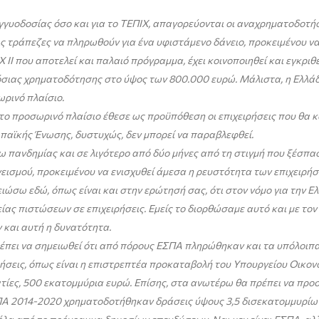
γγυοδοσίας όσο και για το ΤΕΠΙΧ, απαγορεύονται οι αναχρηματοδοτήσ
ις τράπεζες να πληρωθούν για ένα υφιστάμενο δάνειο, προκειμένου να
ΙΙ που αποτελεί και παλαιό πρόγραμμα, έχει κοινοποιηθεί και εγκρι
μόσιας χρηματοδότησης στο ύψος των 800.000 ευρώ. Μάλιστα, η Ελλά
ρινό πλαίσιο.
ι το προσωρινό πλαίσιο έθεσε ως προϋπόθεση οι επιχειρήσεις που θα κ
ωπαϊκής Ένωσης, δυστυχώς, δεν μπορεί να παραβλεφθεί.
σω πανδημίας και σε λιγότερο από δύο μήνες από τη στιγμή που ξέσπα
εισμού, προκειμένου να ενισχυθεί άμεσα η ρευστότητα των επιχειρήσ
ώσω εδώ, όπως είναι και στην ερώτησή σας, ότι στον νόμο για την Ε
ς πιστώσεων σε επιχειρήσεις. Εμείς το διορθώσαμε αυτό και με τον ν
 και αυτή η δυνατότητα.
ει να σημειωθεί ότι από πόρους ΕΣΠΑ πληρώθηκαν και τα υπόλοιπα
ρήσεις, όπως είναι η επιστρεπτέα προκαταβολή του Υπουργείου Οικον
ίες, 500 εκατομμύρια ευρώ. Επίσης, στα ανωτέρω θα πρέπει να προστ
ΠΑ 2014-2020 χρηματοδοτήθηκαν δράσεις ύψους 3,5 δισεκατομμυρίω