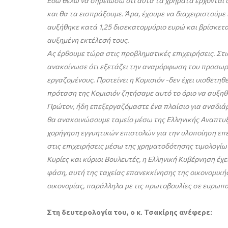
Εδώ θέλω να σημειώσω ότι αυτά τα χρήματα έρχονται 
και θα τα εισπράξουμε. Άρα, έχουμε να διαχειριστούμ
αυξήθηκε κατά 1,25 δισεκατομμύριο ευρώ και βρίσκετα
αυξημένη εκτέλεσή τους.
Ας έρθουμε τώρα στις προβληματικές επιχειρήσεις. Στι
ανακοίνωσε ότι εξετάζει την αναμόρφωση του προσωρι
εργαζομένους. Προτείνει η Κομισιόν -δεν έχει υιοθετη
πρόταση της Κομισιόν ζητήσαμε αυτό το όριο να αυξηθ
Πρώτον, ήδη επεξεργαζόμαστε ένα πλαίσιο για αναδι
θα ανακοινώσουμε ταμείο μέσω της Ελληνικής Αναπτυξ
χορήγηση εγγυητικών επιστολών για την υλοποίηση επε
στις επιχειρήσεις μέσω της χρηματοδότησης τιμολογίων,
Κυρίες και κύριοι Βουλευτές, η Ελληνική Κυβέρνηση έχ
φάση, αυτή της ταχείας επανεκκίνησης της οικονομικής
οικονομίας, παράλληλα με τις πρωτοβουλίες σε ευρωπ
Στη δευτερολογία του, ο κ. Τσακίρης ανέφερε: