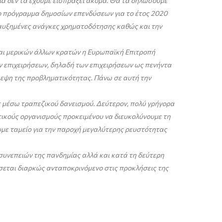
λά δεν τα έχουμε εισπράξει ακόμα. Θα τα δηλώσουμε
το πρόγραμμα δημοσίων επενδύσεων για το έτος 2020
ς αυξημένες ανάγκες χρηματοδότησης καθώς και την
ς και μερικών άλλων κρατών η Ευρωπαϊκή Επιτροπή
 επιχειρήσεων, δηλαδή των επιχειρήσεων ως πενήντα
βλεψη της προβληματικότητας. Πάνω σε αυτή την
 μέσω τραπεζικού δανεισμού. Δεύτερον, πολύ γρήγορα
ικούς οργανισμούς προκειμένου να διευκολύνουμε τη
υμε ταμείο για την παροχή μεγαλύτερης ρευστότητας
 συνεπειών της πανδημίας αλλά και κατά τη δεύτερη
σσεται διαρκώς ανταποκρινόμενο στις προκλήσεις της