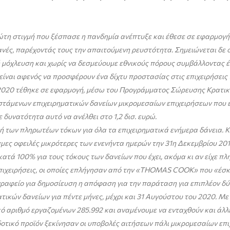
τη στιγμή που ξέσπασε η πανδημία ανέπτυξε και έθεσε σε εφαρμογ
τανές, παρέχοντάς τους την απαιτούμενη ρευστότητα. Σημειώνεται δε 
 μόχλευση και χωρίς να δεσμεύουμε εθνικούς πόρους συμβάλλοντας έ
ίναι αφενός να προσφέρουν ένα δίχτυ προστασίας στις επιχειρήσεις
ου 2020 τέθηκε σε εφαρμογή, μέσω του Προγράμματος Σώρευσης Κρατι
φιστάμενων επιχειρηματικών δανείων μικρομεσαίων επιχειρήσεων που ε
δυνατότητα αυτό να ανέλθει στο 1,2 δισ. ευρώ.
των πληρωτέων τόκων για όλα τα επιχειρηματικά ενήμερα δάνεια. Κ
ες οφειλές μικρότερες των ενενήντα ημερών την 31η Δεκεμβρίου 2019
κατά 100% για τους τόκους των δανείων που έχει, ακόμα κι αν είχε π
ές επιχειρήσεις, οι οποίες επλήγησαν από την «THOMAS COOK» που «έσκ
αφείο για δημοσίευση η απόφαση για την παράταση για επιπλέον δύο 
κών δανείων για πέντε μήνες, μέχρι και 31 Αυγούστου του 2020. Με β
κό αριθμό εργαζομένων 285.992 και αναμένουμε να ενταχθούν και άλλ
οδοτικό προϊόν ξεκίνησαν οι υποβολές αιτήσεων πάλι μικρομεσαίων επ