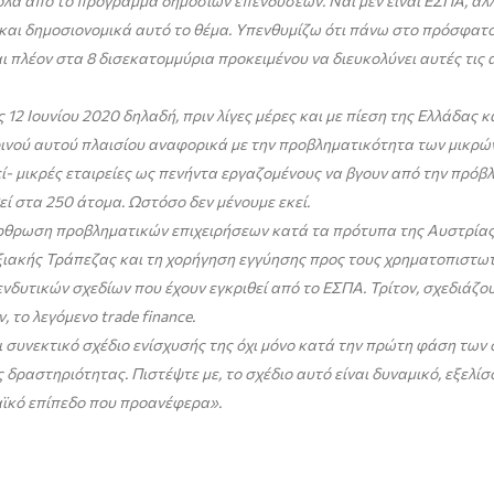
όλα από το πρόγραμμα δημοσίων επενδύσεων. Ναι μεν είναι ΕΣΠΑ, αλ
ε και δημοσιονομικά αυτό το θέμα. Υπενθυμίζω ότι πάνω στο πρόσφα
ι πλέον στα 8 δισεκατομμύρια προκειμένου να διευκολύνει αυτές τι
ς 12 Ιουνίου 2020 δηλαδή, πριν λίγες μέρες και με πίεση της Ελλάδα
νού αυτού πλαισίου αναφορικά με την προβληματικότητα των μικρών
θεί- μικρές εταιρείες ως πενήντα εργαζομένους να βγουν από την πρό
εί στα 250 άτομα. Ωστόσο δεν μένουμε εκεί.
άρθρωση προβληματικών επιχειρήσεων κατά τα πρότυπα της Αυστρίας
ιακής Τράπεζας και τη χορήγηση εγγύησης προς τους χρηματοπιστωτ
νδυτικών σχεδίων που έχουν εγκριθεί από το ΕΣΠΑ. Τρίτον, σχεδιάζο
 το λεγόμενο trade finance.
ει συνεκτικό σχέδιο ενίσχυσής της όχι μόνο κατά την πρώτη φάση των
 δραστηριότητας. Πιστέψτε με, το σχέδιο αυτό είναι δυναμικό, εξελί
αϊκό επίπεδο που προανέφερα».