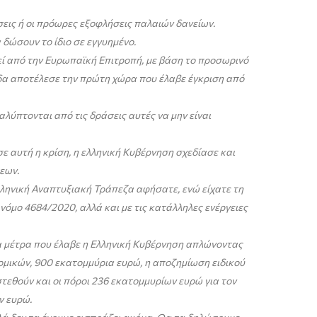
εις ή οι πρόωρες εξοφλήσεις παλαιών δανείων.
 δώσουν το ίδιο σε εγγυημένο.
θεί από την Ευρωπαϊκή Επιτροπή, με βάση το προσωρινό
δα αποτέλεσε την πρώτη χώρα που έλαβε έγκριση από
αλύπτονται από τις δράσεις αυτές να μην είναι
σε αυτή η κρίση, η ελληνική Κυβέρνηση σχεδίασε και
εων.
λληνική Αναπτυξιακή Τράπεζα αφήσατε, ενώ είχατε τη
όμο 4684/2020, αλλά και με τις κατάλληλες ενέργειες
 μέτρα που έλαβε η Ελληνική Κυβέρνηση απλώνοντας
ομικών, 900 εκατομμύρια ευρώ, η αποζημίωση ειδικού
εθούν και οι πόροι 236 εκατομμυρίων ευρώ για τον
ν ευρώ.