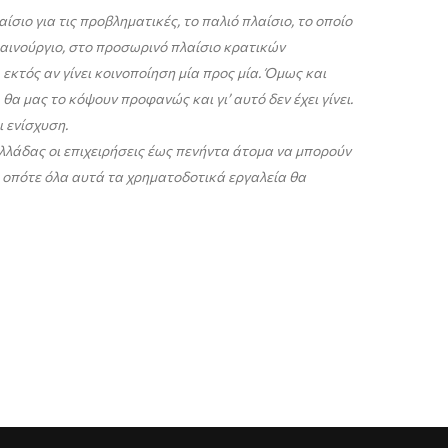
σιο για τις προβληματικές, το παλιό πλαίσιο, το οποίο
καινούργιο, στο προσωρινό πλαίσιο κρατικών
 εκτός αν γίνει κοινοποίηση μία προς μία. Όμως και
θα μας το κόψουν προφανώς και γι’ αυτό δεν έχει γίνει.
ι ενίσχυση.
Ελλάδας οι επιχειρήσεις έως πενήντα άτομα να μπορούν
ί, οπότε όλα αυτά τα χρηματοδοτικά εργαλεία θα