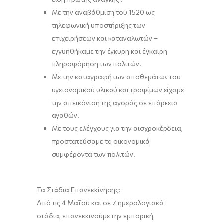
Με την αναβάθμιση του 1520 ως
τηλεφωνική υποστήριξης των
επιχειρήσεων και καταναλωτών –
εγγυηθήκαμε την έγκυρη και έγκαιρη
πληροφόρηση των πολιτών.
Με την καταγραφή των αποθεμάτων του
υγειονομικού υλικού και τροφίμων είχαμε
την απεικόνιση της αγοράς σε επάρκεια
αγαθών.
Με τους ελέγχους για την αισχροκέρδεια,
προστατεύσαμε τα οικονομικά
συμφέροντα των πολιτών.
Τα Στάδια Επανεκκίνησης:
Από τις 4 Μαΐου και σε 7 ημερολογιακά
στάδια, επανεκκινούμε την εμπορική