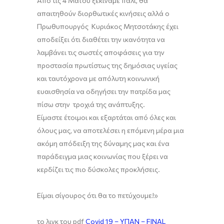
Από τις 4 Μαΐου ξεκινάμε πάλι, θα
απαιτηθούν διορθωτικές κινήσεις αλλά ο
Πρωθυπουργός Κυριάκος Μητσοτάκης έχει
αποδείξει ότι διαθέτει την ικανότητα να
λαμβάνει τις σωστές αποφάσεις για την
προστασία πρωτίστως της δημόσιας υγείας
και ταυτόχρονα με απόλυτη κοινωνική
ευαισθησία να οδηγήσει την πατρίδα μας
πίσω στην τροχιά της ανάπτυξης.
Είμαστε έτοιμοι και εξαρτάται από όλες και
όλους μας, να αποτελέσει η επόμενη μέρα μια
ακόμη απόδειξη της δύναμης μας και ένα
παράδειγμα μιας κοινωνίας που ξέρει να
κερδίζει τις πιο δύσκολες προκλήσεις.
Είμαι σίγουρος ότι θα το πετύχουμε!»
το λινκ του pdf
Covid 19 – ΥΠΑΝ – FINAL