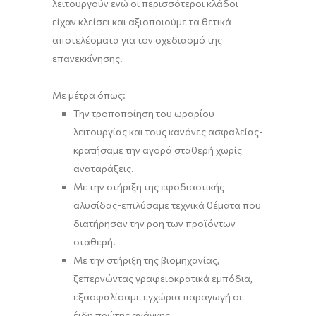
λειτουργούν ενώ οι περισσότεροι κλάδοι
είχαν κλείσει και αξιοποιούμε τα θετικά
αποτελέσματα για τον σχεδιασμό της
επανεκκίνησης.
Με μέτρα όπως:
Την τροποποίηση του ωραρίου
λειτουργίας και τους κανόνες ασφαλείας-
κρατήσαμε την αγορά σταθερή χωρίς
αναταράξεις.
Με την στήριξη της εφοδιαστικής
αλυσίδας-επιλύσαμε τεχνικά θέματα που
διατήρησαν την ροη των προϊόντων
σταθερή.
Με την στήριξη της βιομηχανίας,
ξεπερνώντας γραφειοκρατικά εμπόδια,
εξασφαλίσαμε εγχώρια παραγωγή σε
έιδη πρώτης ανάγκης .