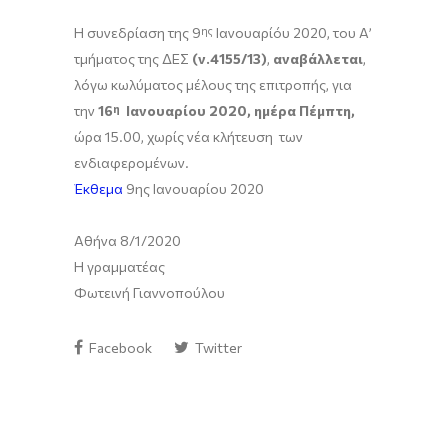
Η συνεδρίαση της 9
ης
Ιανουαρίόυ 2020, του Α’
τμήματος της ΔΕΣ
(ν.4155/13)
,
αναβάλλεται
,
λόγω κωλύματος μέλους της επιτροπής, για
την
16
η
Ιανουαρίου 2020, ημέρα Πέμπτη,
ώρα 15.00, χωρίς νέα κλήτευση των
ενδιαφερομένων.
Έκθεμα
9ης Ιανουαρίου 2020
Αθήνα 8/1/2020
Η γραμματέας
Φωτεινή Γιαννοπούλου
Facebook
Twitter