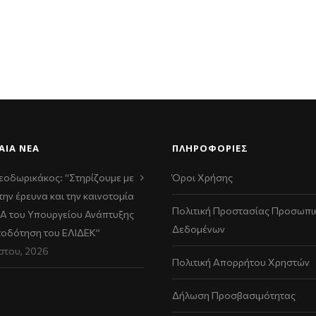
ΑΊΑ ΝΈΑ
ΠΛΗΡΟΦΟΡΙΕΣ
εοδωρικάκος: “Στηρίζουμε με
Όροι Χρήσης
την έρευνα και την καινοτομία
Πολιτική Προστασίας Προσωπι
ΠΑ του Υπουργείου Ανάπτυξης
Δεδομένων
τοδότηση του ΕΛΙΔΕΚ”
στου, 2026
Πολιτική Απορρήτου Χρηστών
Δήλωση Προσβασιμότητας