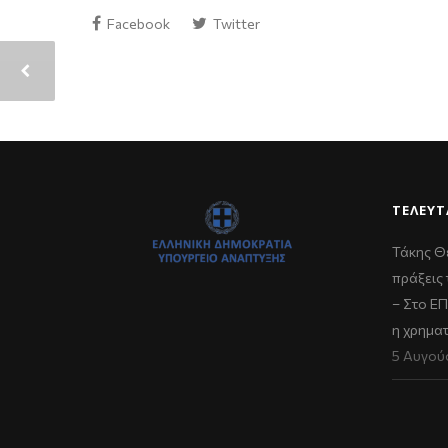
Facebook
Twitter
ΤΕΛΕΥΤ
Τάκης Θ
πράξεις 
– Στο Ε
η χρημα
5 Αυγού