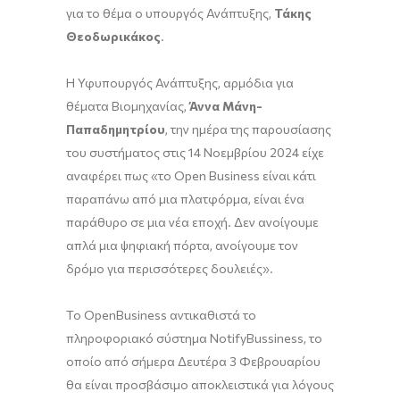
για το θέμα ο υπουργός Ανάπτυξης,
Τάκης
Θεοδωρικάκος
.
Η Υφυπουργός Ανάπτυξης, αρμόδια για
θέματα Βιομηχανίας,
Άννα Μάνη-
Παπαδημητρίου
, την ημέρα της παρουσίασης
του συστήματος στις 14 Νοεμβρίου 2024 είχε
αναφέρει πως «το Open Business είναι κάτι
παραπάνω από μια πλατφόρμα, είναι ένα
παράθυρο σε μια νέα εποχή. Δεν ανοίγουμε
απλά μια ψηφιακή πόρτα, ανοίγουμε τον
δρόμο για περισσότερες δουλειές».
Το OpenBusiness αντικαθιστά το
πληροφοριακό σύστημα NotifyBussiness, το
οποίο από σήμερα Δευτέρα 3 Φεβρουαρίου
θα είναι προσβάσιμο αποκλειστικά για λόγους