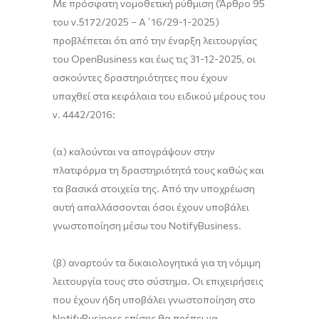
Με πρόσφατη νομοθετική ρύθμιση (Άρθρο 95
του ν.5172/2025 – Α΄16/29-1-2025)
προβλέπεται ότι από την έναρξη λειτουργίας
του OpenBusiness και έως τις 31-12-2025, οι
ασκούντες δραστηριότητες που έχουν
υπαχθεί στα κεφάλαια του ειδικού μέρους του
ν. 4442/2016:
(α) καλούνται να απογράψουν στην
πλατφόρμα τη δραστηριότητά τους καθώς και
τα βασικά στοιχεία της. Από την υποχρέωση
αυτή απαλλάσσονται όσοι έχουν υποβάλει
γνωστοποίηση μέσω του NotifyBusiness.
(β) αναρτούν τα δικαιολογητικά για τη νόμιμη
λειτουργία τους στο σύστημα. Οι επιχειρήσεις
που έχουν ήδη υποβάλει γνωστοποίηση στο
NotifyBusiness επίσης θα πρέπει να